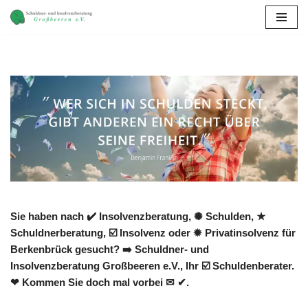
Zum
Inhalt
springen
Sie haben nach ✔️ Insolvenzberatung, ✺ Schulden, ★
Schuldnerberatung, ☑️ Insolvenz oder ✹ Privatinsolvenz für
Berkenbrück gesucht? ➡️ Schuldner- und
Insolvenzberatung Großbeeren e.V., Ihr ☑️ Schuldenberater.
❤ Kommen Sie doch mal vorbei ✉ ✔.