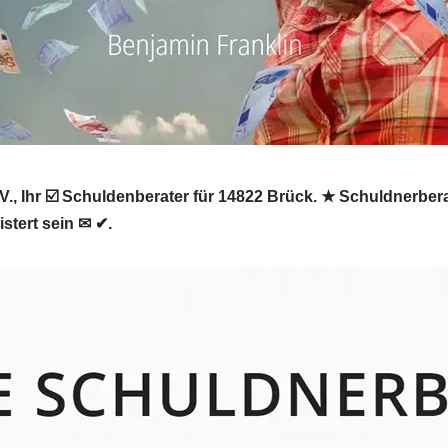
., Ihr ☑️ Schuldenberater für 14822 Brück. ★ Schuldnerber
stert sein ✉ ✔.