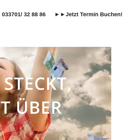
 033701/ 32 88 86
►►Jetzt Termin Buchen!