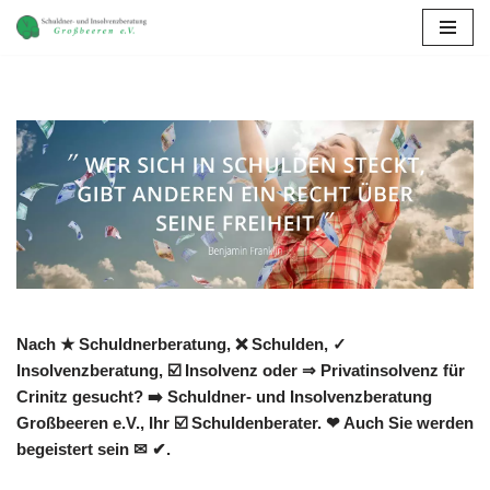
Zum
Inhalt
springen
Nach ★ Schuldnerberatung, ❌ Schulden, ✓
Insolvenzberatung, ☑️ Insolvenz oder ⇒ Privatinsolvenz für
Crinitz gesucht? ➡️ Schuldner- und Insolvenzberatung
Großbeeren e.V., Ihr ☑️ Schuldenberater. ❤ Auch Sie werden
begeistert sein ✉ ✔.