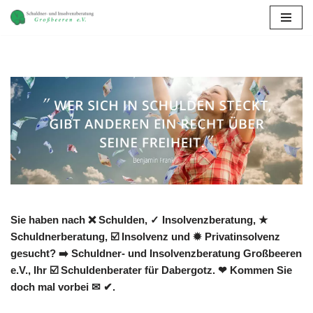
Zum
Inhalt
springen
Sie haben nach ❌ Schulden, ✓ Insolvenzberatung, ★
Schuldnerberatung, ☑️ Insolvenz und ✹ Privatinsolvenz
gesucht? ➡️ Schuldner- und Insolvenzberatung Großbeeren
e.V., Ihr ☑️ Schuldenberater für Dabergotz. ❤ Kommen Sie
doch mal vorbei ✉ ✔.