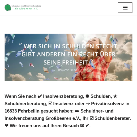
Zum
Inhalt
springen
Wenn Sie nach ✔️ Insolvenzberatung, ✺ Schulden, ★
Schuldnerberatung, ☑️ Insolvenz oder ⇒ Privatinsolvenz in
16833 Fehrbellin gesucht haben: ➡️ Schuldner- und
Insolvenzberatung Großbeeren e.V., Ihr ☑️ Schuldenberater.
❤ Wir freuen uns auf Ihren Besuch ✉ ✔.