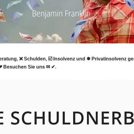
atung, ❌ Schulden, ☑️ Insolvenz und ✹ Privatinsolvenz ge
. ❤ Besuchen Sie uns ✉ ✔.