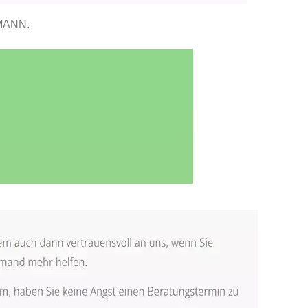
MANN.