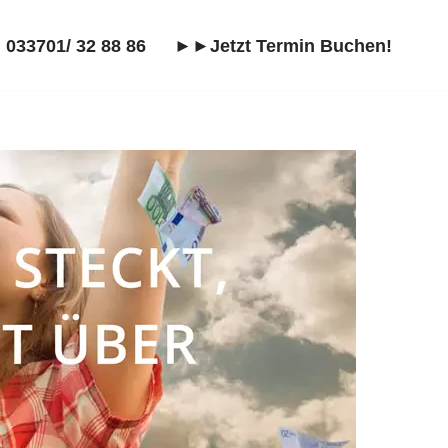
 033701/ 32 88 86
►►Jetzt Termin Buchen!