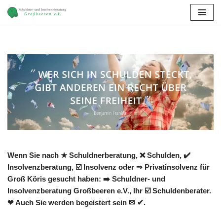
Zum
Inhalt
springen
Wenn Sie nach ★ Schuldnerberatung, ❌ Schulden, ✔️
Insolvenzberatung, ☑️ Insolvenz oder ⇒ Privatinsolvenz für
Groß Köris gesucht haben: ➡️ Schuldner- und
Insolvenzberatung Großbeeren e.V., Ihr ☑️ Schuldenberater.
❤ Auch Sie werden begeistert sein ✉ ✔.