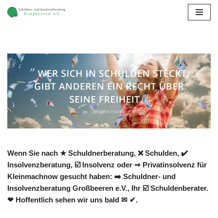
Zum
Inhalt
springen
Wenn Sie nach ★ Schuldnerberatung, ❌ Schulden, ✔️
Insolvenzberatung, ☑️ Insolvenz oder ⇒ Privatinsolvenz für
Kleinmachnow gesucht haben: ➡️ Schuldner- und
Insolvenzberatung Großbeeren e.V., Ihr ☑️ Schuldenberater.
❤ Hoffentlich sehen wir uns bald ✉ ✔.