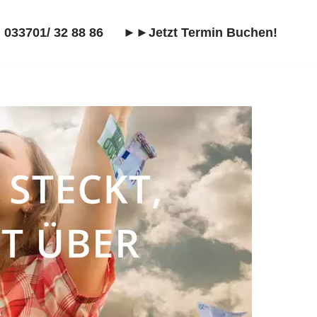
 033701/ 32 88 86
►►Jetzt Termin Buchen!