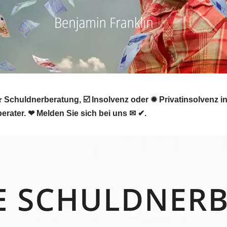
Schuldnerberatung, ☑️ Insolvenz oder ✹ Privatinsolvenz i
erater. ❤ Melden Sie sich bei uns ✉ ✔.