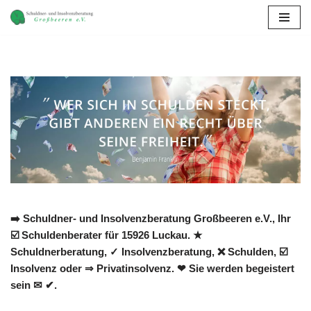
Zum
Inhalt
springen
➡️ Schuldner- und Insolvenzberatung Großbeeren e.V., Ihr
☑️ Schuldenberater für 15926 Luckau. ★
Schuldnerberatung, ✓ Insolvenzberatung, ❌ Schulden, ☑️
Insolvenz oder ⇒ Privatinsolvenz. ❤ Sie werden begeistert
sein ✉ ✔.