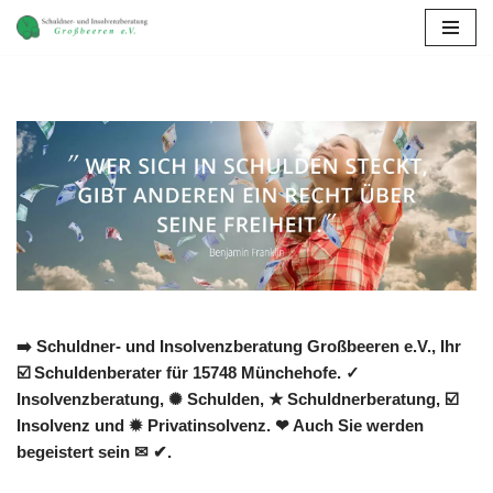
Zum
Inhalt
springen
➡️ Schuldner- und Insolvenzberatung Großbeeren e.V., Ihr
☑️ Schuldenberater für 15748 Münchehofe. ✓
Insolvenzberatung, ✺ Schulden, ★ Schuldnerberatung, ☑️
Insolvenz und ✹ Privatinsolvenz. ❤ Auch Sie werden
begeistert sein ✉ ✔.