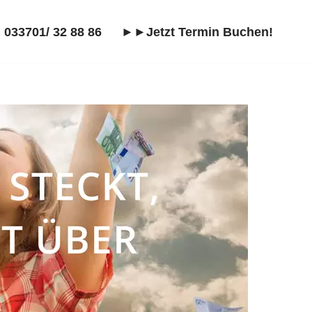
 033701/ 32 88 86
►►Jetzt Termin Buchen!