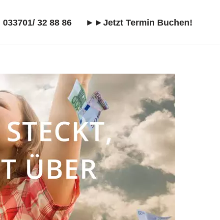
 033701/ 32 88 86
►►Jetzt Termin Buchen!