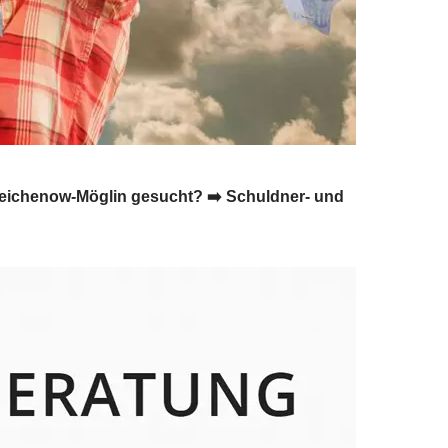
 Reichenow-Möglin gesucht? ➡️ Schuldner- und