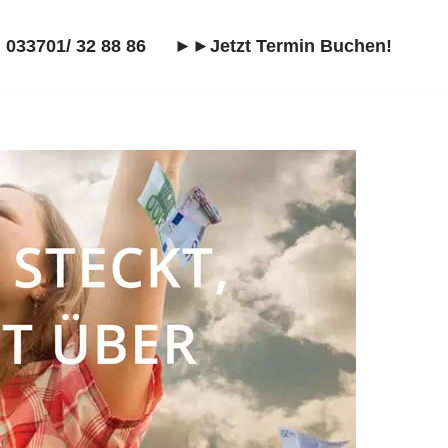
 033701/ 32 88 86
►►Jetzt Termin Buchen!