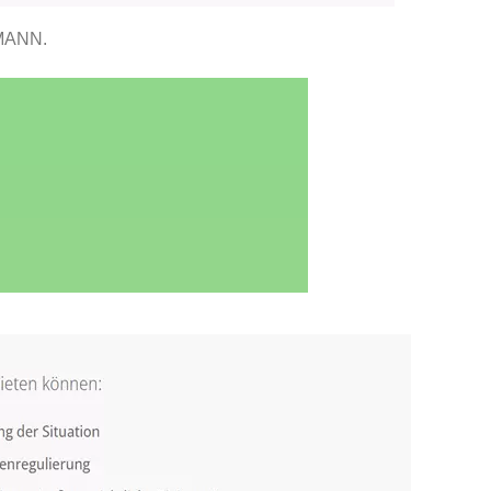
MANN.