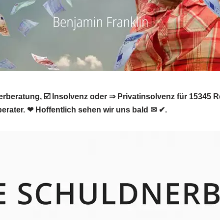
rberatung, ☑️ Insolvenz oder ⇒ Privatinsolvenz für 15345
erater. ❤ Hoffentlich sehen wir uns bald ✉ ✔.