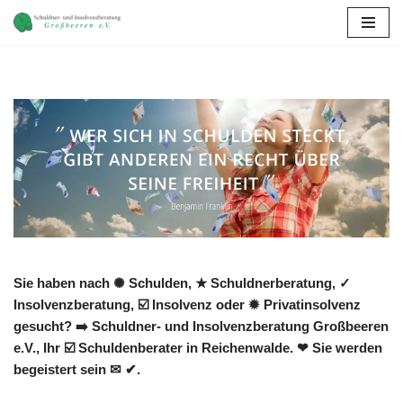
Zum
Inhalt
springen
Sie haben nach ✺ Schulden, ★ Schuldnerberatung, ✓
Insolvenzberatung, ☑️ Insolvenz oder ✹ Privatinsolvenz
gesucht? ➡️ Schuldner- und Insolvenzberatung Großbeeren
e.V., Ihr ☑️ Schuldenberater in Reichenwalde. ❤ Sie werden
begeistert sein ✉ ✔.