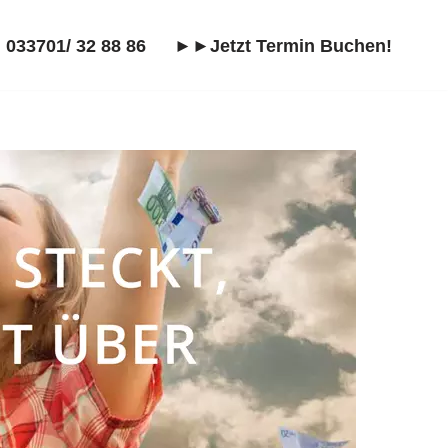
 033701/ 32 88 86
►►Jetzt Termin Buchen!