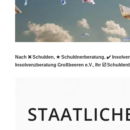
Nach ❌ Schulden, ★ Schuldnerberatung, ✔️ Insolvenz
Insolvenzberatung Großbeeren e.V., Ihr ☑️ Schuldenb