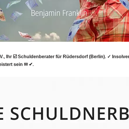
., Ihr ☑️ Schuldenberater für Rüdersdorf (Berlin). ✓ Insol
istert sein ✉ ✔.