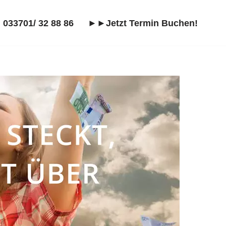
 033701/ 32 88 86
►►Jetzt Termin Buchen!