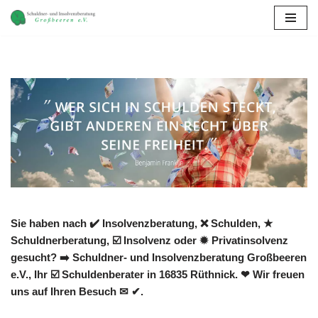
Zum
Inhalt
springen
Sie haben nach ✔️ Insolvenzberatung, ❌ Schulden, ★
Schuldnerberatung, ☑️ Insolvenz oder ✹ Privatinsolvenz
gesucht? ➡️ Schuldner- und Insolvenzberatung Großbeeren
e.V., Ihr ☑️ Schuldenberater in 16835 Rüthnick. ❤ Wir freuen
uns auf Ihren Besuch ✉ ✔.