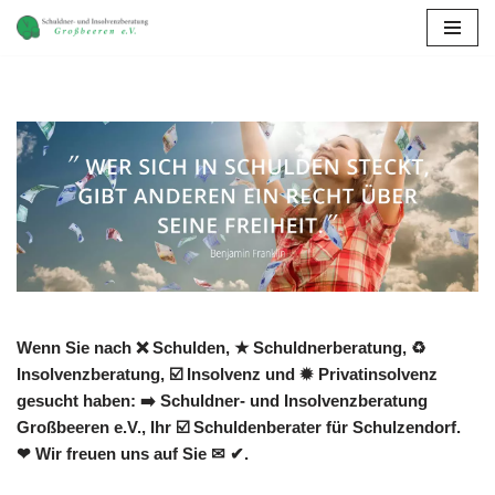
Zum
Inhalt
springen
Wenn Sie nach ❌ Schulden, ★ Schuldnerberatung, ♻
Insolvenzberatung, ☑️ Insolvenz und ✹ Privatinsolvenz
gesucht haben: ➡️ Schuldner- und Insolvenzberatung
Großbeeren e.V., Ihr ☑️ Schuldenberater für Schulzendorf.
❤ Wir freuen uns auf Sie ✉ ✔.