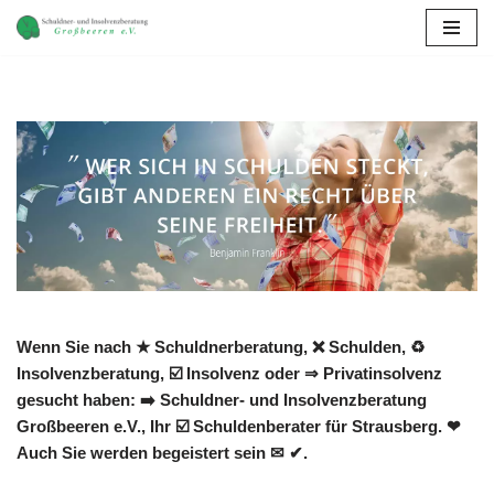
Zum
Inhalt
springen
Wenn Sie nach ★ Schuldnerberatung, ❌ Schulden, ♻
Insolvenzberatung, ☑️ Insolvenz oder ⇒ Privatinsolvenz
gesucht haben: ➡️ Schuldner- und Insolvenzberatung
Großbeeren e.V., Ihr ☑️ Schuldenberater für Strausberg. ❤
Auch Sie werden begeistert sein ✉ ✔.