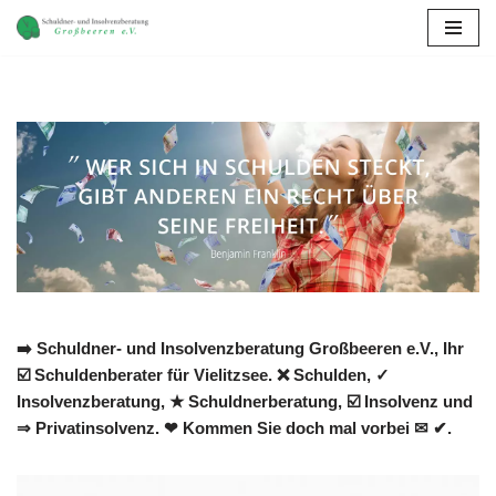
Zum
Inhalt
springen
➡️ Schuldner- und Insolvenzberatung Großbeeren e.V., Ihr
☑️ Schuldenberater für Vielitzsee. ❌ Schulden, ✓
Insolvenzberatung, ★ Schuldnerberatung, ☑️ Insolvenz und
⇒ Privatinsolvenz. ❤ Kommen Sie doch mal vorbei ✉ ✔.