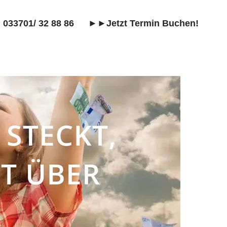
 033701/ 32 88 86
►►Jetzt Termin Buchen!