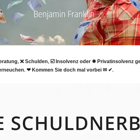
atung, ❌ Schulden, ☑️ Insolvenz oder ✹ Privatinsolvenz g
 Werneuchen. ❤ Kommen Sie doch mal vorbei ✉ ✔.