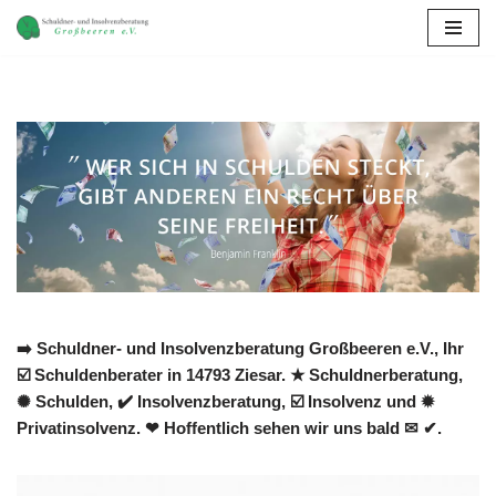
Zum
Inhalt
springen
➡️ Schuldner- und Insolvenzberatung Großbeeren e.V., Ihr
☑️ Schuldenberater in 14793 Ziesar. ★ Schuldnerberatung,
✺ Schulden, ✔️ Insolvenzberatung, ☑️ Insolvenz und ✹
Privatinsolvenz. ❤ Hoffentlich sehen wir uns bald ✉ ✔.