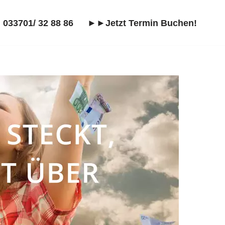
 033701/ 32 88 86
►►Jetzt Termin Buchen!