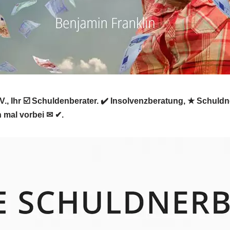
., Ihr ☑️ Schuldenberater. ✔️ Insolvenzberatung, ★ Schuld
 mal vorbei ✉ ✔.