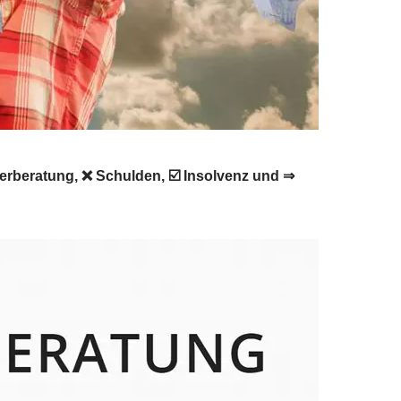
nerberatung, ❌ Schulden, ☑️ Insolvenz und ⇒