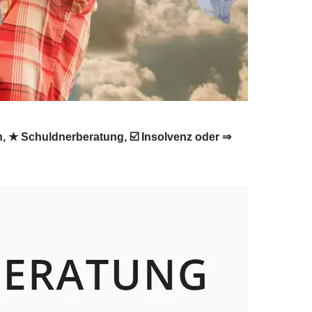
n, ★ Schuldnerberatung, ☑️ Insolvenz oder ⇒