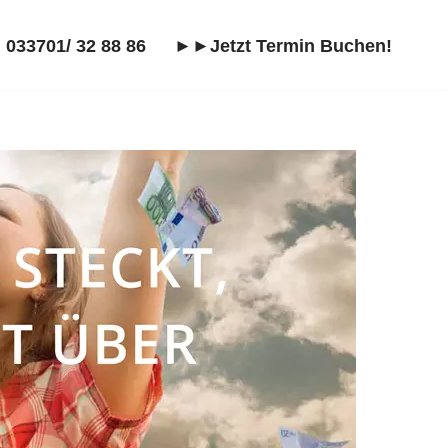
 033701/ 32 88 86
►►Jetzt Termin Buchen!