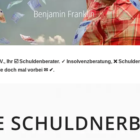
., Ihr ☑️ Schuldenberater. ✓ Insolvenzberatung, ❌ Schulde
e doch mal vorbei ✉ ✔.